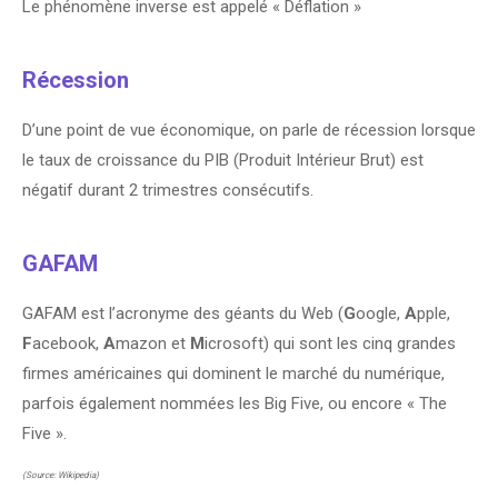
Le phénomène inverse est appelé « Déflation »
Récession
D’une point de vue économique, on parle de récession lorsque
le taux de croissance du PIB (Produit Intérieur Brut) est
négatif durant 2 trimestres consécutifs.
GAFAM
GAFAM est l’acronyme des géants du Web (
G
oogle,
A
pple,
F
acebook,
A
mazon et
M
icrosoft) qui sont les cinq grandes
firmes américaines qui dominent le marché du numérique,
parfois également nommées les Big Five, ou encore « The
Five ».
(Source: Wikipedia)