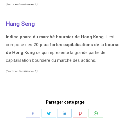
(Source: net-investissement.fr)
Hang Seng
Indice phare du marché boursier de Hong Kong
, il est
composé des
20 plus fortes capitalisations de la bourse
de Hong Kong
ce qui représente la grande partie de
capitalisation boursière du marché des actions.
(Source: net-investissement.fr)
Partager cette page
Share
Share
Share
Share
Share
on
on
on
on
on