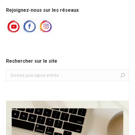
Facebook
Twitter
LinkedIn
Pinterest
WhatsApp
Rejoignez-nous sur les réseaux
Rechercher sur le site
Search: