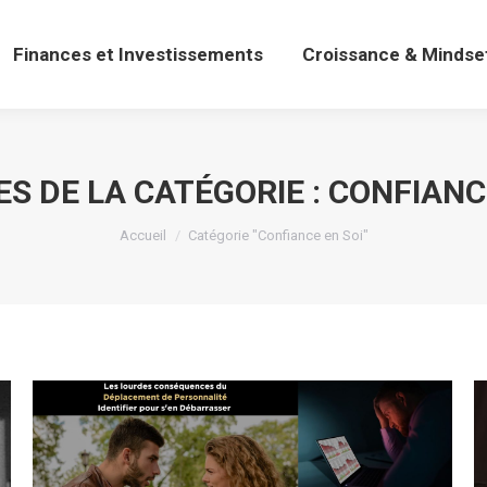
Finances et Investissements
Croissance & Mindse
Finances et Investissements
Croissance & Mindse
S DE LA CATÉGORIE :
CONFIANCE
Vous êtes ici :
Accueil
Catégorie "Confiance en Soi"