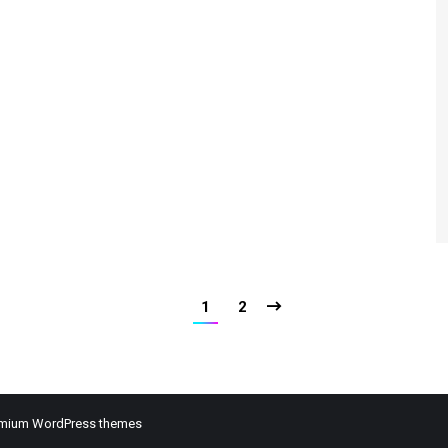
1
2
mium WordPress themes