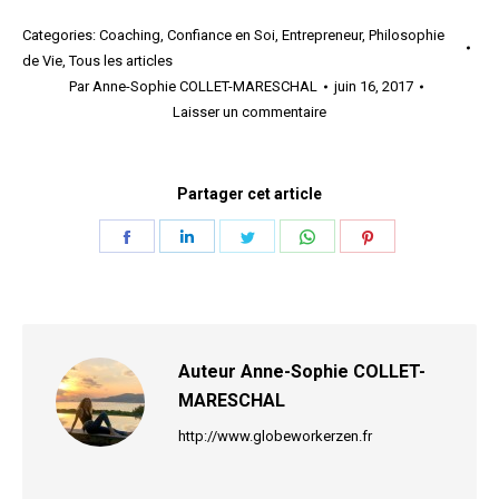
Categories:
Coaching
,
Confiance en Soi
,
Entrepreneur
,
Philosophie
de Vie
,
Tous les articles
Par
Anne-Sophie COLLET-MARESCHAL
juin 16, 2017
Laisser un commentaire
Partager cet article
Share
Share
Share
Share
Share
on
on
on
on
on
Facebook
LinkedIn
Twitter
WhatsApp
Pinterest
Auteur
Anne-Sophie COLLET-
MARESCHAL
http://www.globeworkerzen.fr