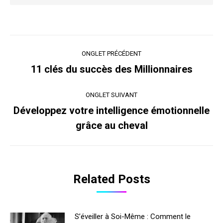
Navigation
ONGLET PRÉCÉDENT
de
11 clés du succès des Millionnaires
Onglet
précédent
commentaire
ONGLET SUIVANT
Développez votre intelligence émotionnelle
Onglet
grâce au cheval
suivant
Related Posts
S’éveiller à Soi-Même : Comment le